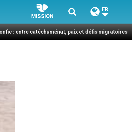
FR
MISSION
chuménat, paix et défis migratoires
Léon XIV en