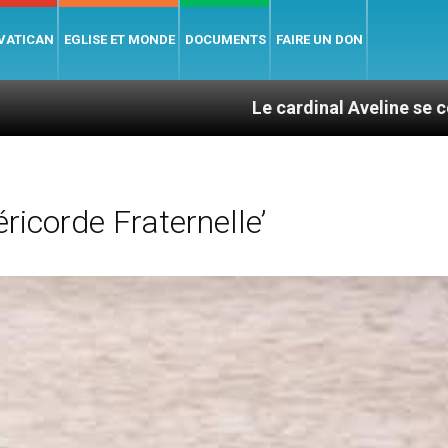
 VATICAN
EGLISE ET MONDE
DOCUMENTS
FAIRE UN DON
Le cardinal Aveline se confie : entre caté
ricorde Fraternelle’