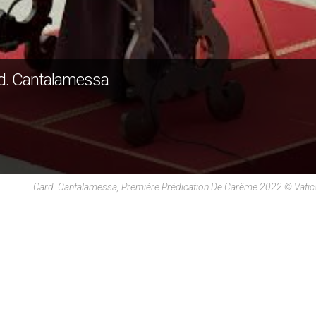
ard. Cantalamessa
Card. Cantalamessa, Première Prédication De Carême 2022 © Vati