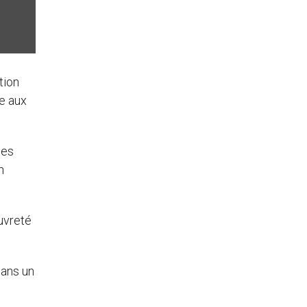
tion
re aux
des
n
uvreté
dans un