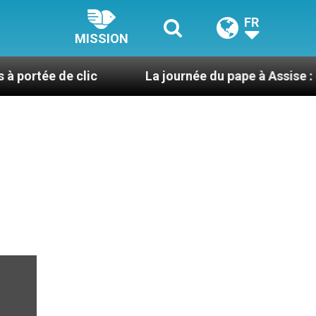
FR
MISSION
e de clic
La journée du pape à Assise : « Allons-y