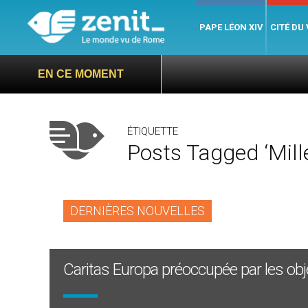
PAPE LÉON XIV
CITÉ DU
EN CE MOMENT
ÉTIQUETTE
Posts Tagged ‘mille
DERNIÈRES NOUVELLES
Caritas Europa préoccupée par les obje