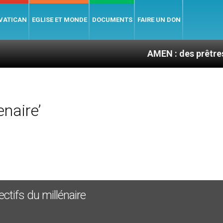
 VATICAN
EGLISE ET MONDE
DOCUMENTS
FAIRE UN DON
AMEN : des prêtres à porté
naire’
ctifs du millénaire