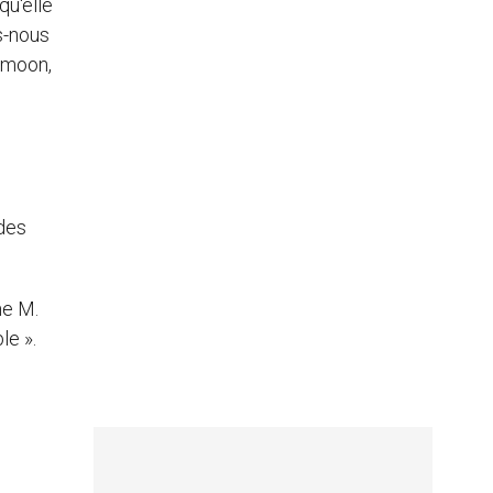
qu'elle
s-nous
i-moon,
 des
me M.
le ».