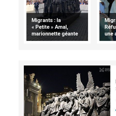
Migrants : la
Migr
« Petite » Amal,
Réfu
marionnette géante
une 
pour soutenir les
réfugiés