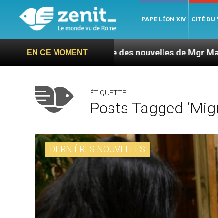
PAPE LÉON XIV
CITÉ DU
l’ONU exige des nouvelles de Mgr Mata
Sept si
EN CE MOMENT
ÉTIQUETTE
Posts Tagged ‘Migr
DERNIÈRES NOUVELLES