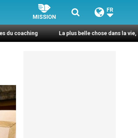
FR
MISSION
La plus belle chose dans la vie, c’est d’être pris p