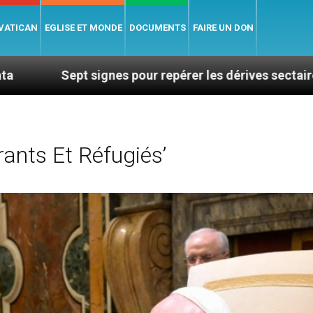
 VATICAN
EGLISE ET MONDE
DOCUMENTS
FAIRE UN DON
gnes pour repérer les dérives sectaires du coaching
ants Et Réfugiés’