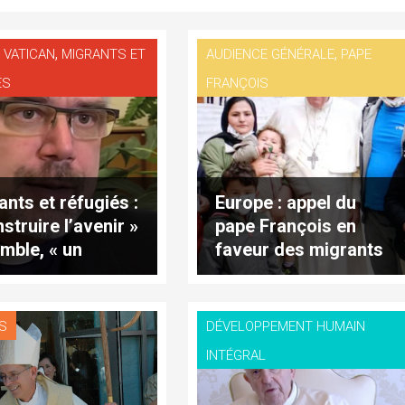
,
,
 VATICAN
MIGRANTS ET
AUDIENCE GÉNÉRALE
PAPE
ÉS
FRANÇOIS
ants et réfugiés :
Europe : appel du
struire l’avenir »
pape François en
mble, « un
faveur des migrants
ir et un
gement »
S
DÉVELOPPEMENT HUMAIN
INTÉGRAL