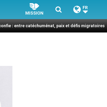
FR
MISSION
catéchuménat, paix et défis migratoires
Léon XIV