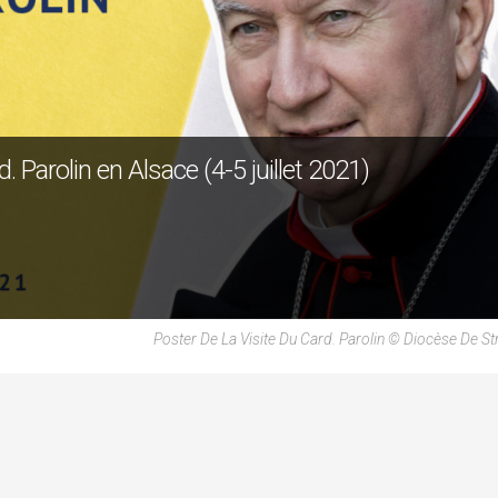
 Parolin en Alsace (4-5 juillet 2021)
Poster De La Visite Du Card. Parolin © Diocèse De S