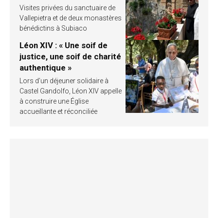
Visites privées du sanctuaire de
Vallepietra et de deux monastères
bénédictins à Subiaco
Léon XIV : « Une soif de
justice, une soif de charité
authentique »
Lors d’un déjeuner solidaire à
Castel Gandolfo, Léon XIV appelle
à construire une Église
accueillante et réconciliée