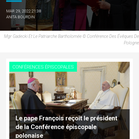
MAR 29, 2022 21:38
ANITA BOURDIN
Mgr Gadecki Et Le Patriarche Bartholomée © Conférence Des Évêques De
Pologne
CONFÉRENCES ÉPISCOPALES
Le pape François reçoit le président
de la Conférence épiscopale
polonaise