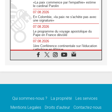
«La paix commence par l'empathie» estime
le cardinal Parolin
07.08.2026
En Colombie, «la paix ne s'achète pas avec
une signature»
07.08.2026
Le programme du voyage apostolique du
Pape en France dévoilé
07.08.2026
1ère Conférence continentale sur l'éducation
catholique en Afrique
07.08.2026
Un logo symbolique pour la venue du Pape
en France
07.08.2026
Cardinal Rossi: «La venue du Pape Léon en
Argentine est un hommage à François»
07.08.2026
Hiroshima et Nagasaki, 81 ans après,
lancement des «dix jours de prière pour la
paix»
Qui sommes-nous ?
La propriété
Les services
06.08.2026
Mentions Legales
Droits d’auteur
Contactez-nous
Préparatifs des JMJ 2027 à Séoul: «c'est
passionnant et l'impatience est immense!»