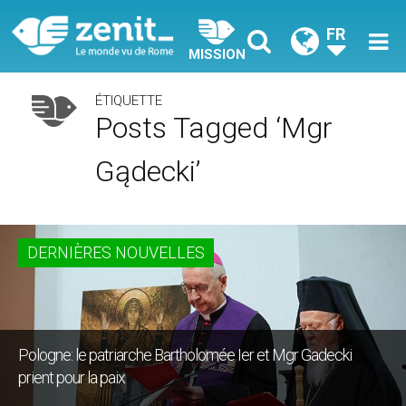
FR
MISSION
ÉTIQUETTE
Posts Tagged ‘Mgr
Gądecki’
DERNIÈRES NOUVELLES
Pologne: le patriarche Bartholomée Ier et Mgr Gadecki
prient pour la paix