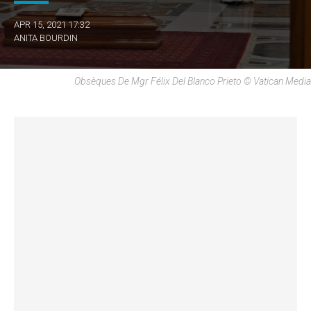
APR 15, 2021 17:32
ANITA BOURDIN
Obsèques De Mgr Félix Del Blanco Prieto © Vatican Media