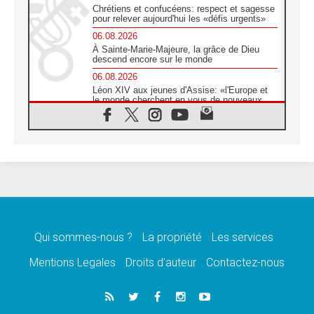
Chrétiens et confucéens: respect et sagesse
pour relever aujourd'hui les «défis urgents»
06.08.2026
À Sainte-Marie-Majeure, la grâce de Dieu
descend encore sur le monde
06.08.2026
Léon XIV aux jeunes d'Assise: «l'Europe et
le monde cherchent en vous de nouveaux
saints»
06.08.2026
À Assise, le cardinal Pizzaballa affirme que
«les chrétiens veulent la paix»
06.08.2026
Au Mexique, le cardinal Parolin invite à être
aux côtés des marginalisées
06.08.2026
À Assise, le Pape invite les jeunes à
«construire la civilisation de l'amour»
Qui sommes-nous ?
La propriété
Les services
05.08.2026
Mentions Legales
Droits d’auteur
Contactez-nous
La visite du Pape en Argentine portera «un
message de paix et de dignité humaine»
05.08.2026
«La visite du Pape en Uruguay renforcera
l'espérance» affirme Mgr Tróccoli