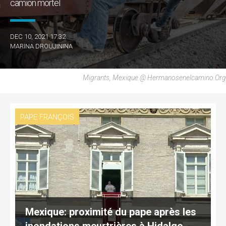
camion mortel
DEC 10, 2021 17:32
MARINA DROUJININA
Migrants, Mexique @ Hermanosenelcamino.org
PAPE FRANÇOIS
Mexique: proximité du pape après les
inondations meurtrières à Hidalgo