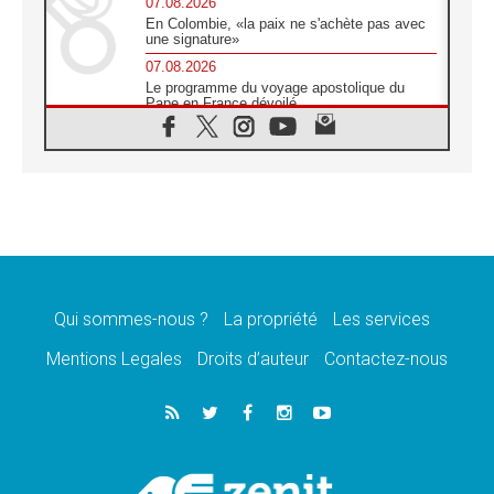
07.08.2026
En Colombie, «la paix ne s'achète pas avec
une signature»
07.08.2026
Le programme du voyage apostolique du
Pape en France dévoilé
07.08.2026
1ère Conférence continentale sur l'éducation
catholique en Afrique
07.08.2026
Un logo symbolique pour la venue du Pape
en France
07.08.2026
Cardinal Rossi: «La venue du Pape Léon en
Argentine est un hommage à François»
Qui sommes-nous ?
La propriété
Les services
07.08.2026
Hiroshima et Nagasaki, 81 ans après,
Mentions Legales
Droits d’auteur
Contactez-nous
lancement des «dix jours de prière pour la
paix»
06.08.2026
Préparatifs des JMJ 2027 à Séoul: «c'est
passionnant et l'impatience est immense!»
06.08.2026
Chrétiens et confucéens: respect et sagesse