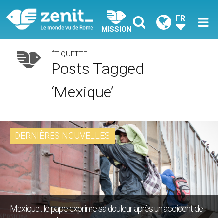
FR
MISSION
ÉTIQUETTE
Posts Tagged
‘Mexique’
DERNIÈRES NOUVELLES
Mexique : le pape exprime sa douleur après un accident de