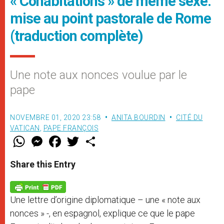
« Cohabitations » de même sexe:
mise au point pastorale de Rome
(traduction complète)
Une note aux nonces voulue par le
pape
NOVEMBRE 01, 2020 23:58
ANITA BOURDIN
CITÉ DU
VATICAN
,
PAPE FRANÇOIS
W
M
F
T
S
h
e
a
w
h
a
s
c
i
a
t
s
e
t
r
Share this Entry
s
e
b
t
e
A
n
o
e
p
g
o
r
p
e
k
Une lettre d’origine diplomatique – une « note aux
r
nonces » -, en espagnol, explique ce que le pape