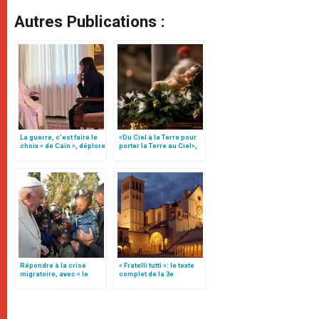
Autres Publications :
La guerre, c’est faire le
«Du Ciel à la Terre pour
choix « de Caïn », déplore
porter la Terre au Ciel»,
le pape François
par Mgr Francesco Follo
Répondre à la crise
« Fratelli tutti »: le texte
migratoire, avec « le
complet de la 3e
style de l’humanité »!
encyclique du pape
(texte complet)
François