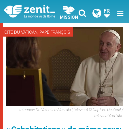
FR
MISSION
,
CITÉ DU VATICAN
PAPE FRANÇOIS
Interview De Valentina Alazraki (Televisa) © Capture De Zenit /
Televisa YouTube