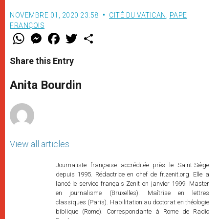
NOVEMBRE 01, 2020 23:58
CITÉ DU VATICAN
,
PAPE
FRANÇOIS
W
M
F
T
S
h
e
a
w
h
a
s
c
i
a
t
s
e
t
r
Share this Entry
s
e
b
t
e
A
n
o
e
p
g
o
r
Anita Bourdin
p
e
k
r
View all articles
Journaliste française accréditée près le Saint-Siège
depuis 1995. Rédactrice en chef de fr.zenit.org. Elle a
lancé le service français Zenit en janvier 1999. Master
en journalisme (Bruxelles). Maîtrise en lettres
classiques (Paris). Habilitation au doctorat en théologie
biblique (Rome). Correspondante à Rome de Radio