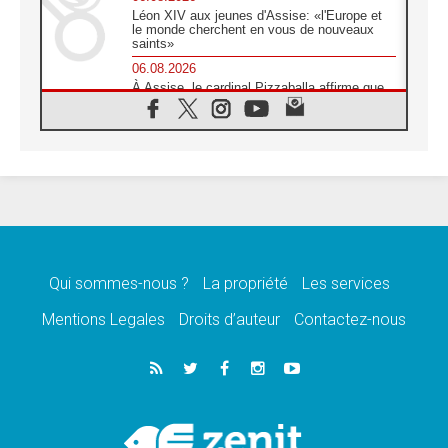
Léon XIV aux jeunes d'Assise: «l'Europe et
le monde cherchent en vous de nouveaux
saints»
06.08.2026
À Assise, le cardinal Pizzaballa affirme que
«les chrétiens veulent la paix»
06.08.2026
Au Mexique, le cardinal Parolin invite à être
aux côtés des marginalisées
06.08.2026
À Assise, le Pape invite les jeunes à
«construire la civilisation de l'amour»
05.08.2026
La visite du Pape en Argentine portera «un
message de paix et de dignité humaine»
Qui sommes-nous ?
La propriété
Les services
05.08.2026
Mentions Legales
Droits d’auteur
Contactez-nous
«La visite du Pape en Uruguay renforcera
l'espérance» affirme Mgr Tróccoli
05.08.2026
Le nonce en Ukraine: «Il est inquiétant
d'entendre ceux qui bénissent la guerre»
05.08.2026
Léon XIV au Pérou, une lueur d'espoir pour