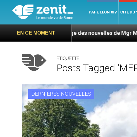
PAPE LÉON XIV
CITÉ DU
 : L’ONU exige des nouvelles de Mgr Mata
Sept
EN CE MOMENT
ÉTIQUETTE
Posts Tagged ‘MEP
DERNIÈRES NOUVELLES