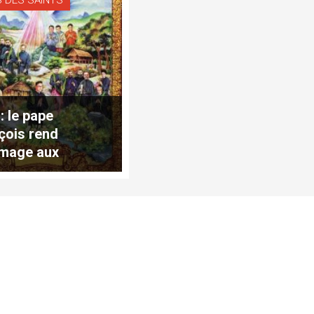
: le pape
çois rend
mage aux
yrs béatifiés à
iane