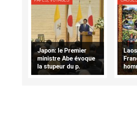
Japon: le Premier
Laos
ministre Abe évoque
Fran
la stupeur du p.
hom
Petitjean en 1865
mart
Vent