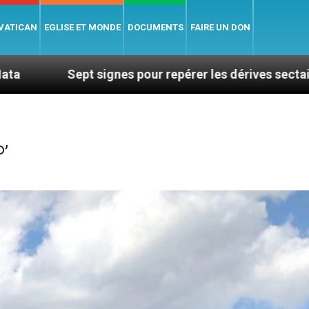
 VATICAN
EGLISE ET MONDE
DOCUMENTS
FAIRE UN DON
 signes pour repérer les dérives sectaires du coaching
’