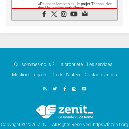
«Relancer l'empathie», le projet Triennal d'art
des Universités catholiques
08.08.2026
Signis 2026, donner la parole aux religieuses
catholiques
08.08.2026
Au Bangladesh, l'Église accompagne les
Dalits sur le chemin de la dignité
07.08.2026
Philippines: le vicariat apostolique de
Calapan devient un diocèse
Qui sommes-nous ?
La propriété
Les services
07.08.2026
Congo-Brazzaville: le 15 août, entre solennité
Mentions Legales
Droits d’auteur
Contactez-nous
de l'Assomption et mémoire nationale
07.08.2026
«La paix commence par l'empathie» estime
le cardinal Parolin
07.08.2026
En Colombie, «la paix ne s'achète pas avec
une signature»
Copyright © 2026 ZENIT. All Rights Reserved. https://fr.zenit.org