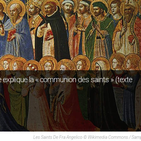
ape explique la « communion des saints » (texte
Les Saints De Fra Angelico © Wikimedia Commons / Sam