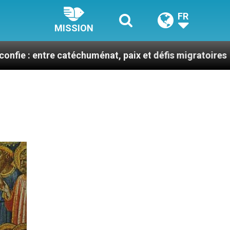
FR
MISSION
 catéchuménat, paix et défis migratoires
Léon XI