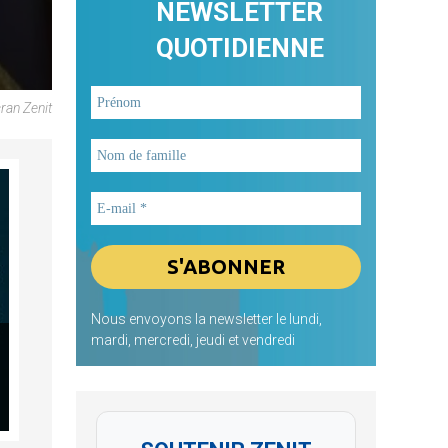
NEWSLETTER
QUOTIDIENNE
ran Zenit
Nous envoyons la newsletter le lundi,
mardi, mercredi, jeudi et vendredi