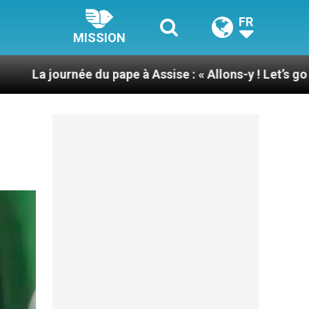
FR
MISSION
u pape à Assise : « Allons-y ! Let’s go ! »
Nicara