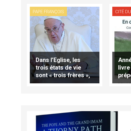
François
PAPE FRANÇOIS
CITÉ DU
Dans l’Eglise, les
Anné
trois états de vie
livre
sont « trois frères »,
prép
écrit le pape
jésu