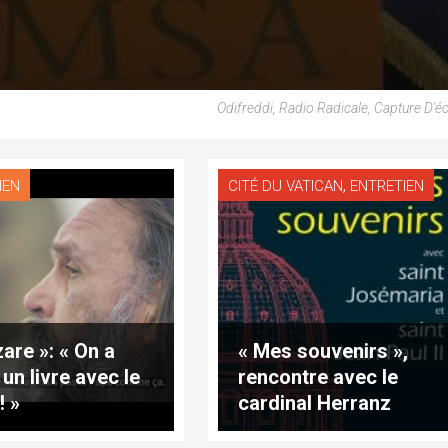
Odifreddi, Radio Radicale, Capture D'éc
,
IEN
CITÉ DU VATICAN
ENTRETIEN
zare »: « On a
« Mes souvenirs »,
 un livre avec le
rencontre avec le
! »
cardinal Herranz