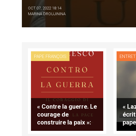
OCT 07, 2022 18:14
MARINA DROUJININA
PAPE FRANÇOIS
ENTRET
« Contre la guerre. Le
« La
courage de
écrit
construire la paix »:
pape
textes du pape