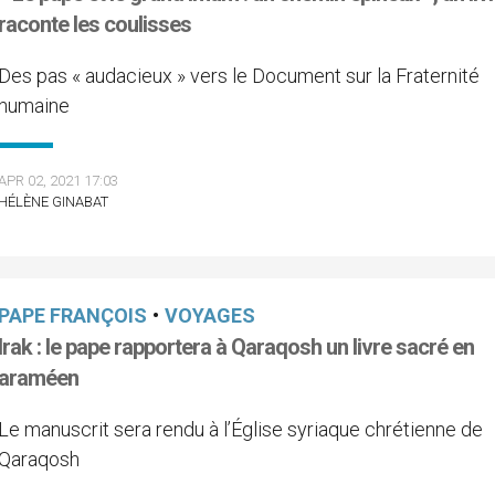
raconte les coulisses
Des pas « audacieux » vers le Document sur la Fraternité
humaine
APR 02, 2021 17:03
HÉLÈNE GINABAT
PAPE FRANÇOIS
•
VOYAGES
Irak : le pape rapportera à Qaraqosh un livre sacré en
araméen
Le manuscrit sera rendu à l’Église syriaque chrétienne de
Qaraqosh