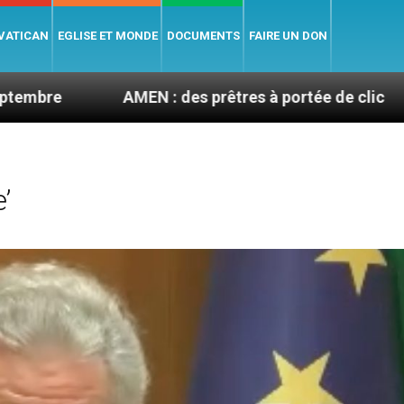
 VATICAN
EGLISE ET MONDE
DOCUMENTS
FAIRE UN DON
AMEN : des prêtres à portée de clic
La journée d
’