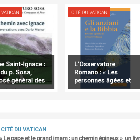
 VATICAN
CITÉ DU VATICAN
e Saint-Ignace :
L’Osservatore
 du p. Sosa,
Romano : « Les
osé général des
personnes âgées et
ites
la Bible »
CITÉ DU VATICAN
« Le pape et le grand imam : un chemin épineux », un liv