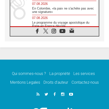
07.08.2026
En Colombie, «la paix ne s'achète pas avec
une signature»
07.08.2026
Le programme du voyage apostolique du
Pape en France dévoilé
07.08.2026
1ère Conférence continentale sur l'éducation
catholique en Afrique
07.08.2026
Un logo symbolique pour la venue du Pape
en France
07.08.2026
Cardinal Rossi: «La venue du Pape Léon en
Argentine est un hommage à François»
Qui sommes-nous ?
La propriété
Les services
07.08.2026
Hiroshima et Nagasaki, 81 ans après,
Mentions Legales
Droits d’auteur
Contactez-nous
lancement des «dix jours de prière pour la
paix»
06.08.2026
Préparatifs des JMJ 2027 à Séoul: «c'est
passionnant et l'impatience est immense!»
06.08.2026