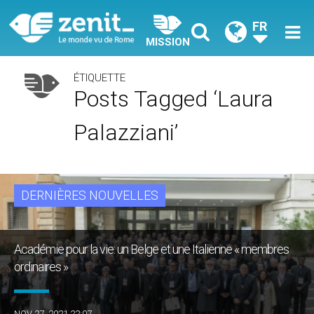
FR
MISSION
ÉTIQUETTE
Posts Tagged ‘Laura
Palazziani’
DERNIÈRES NOUVELLES
Académie pour la vie: un Belge et une Italienne « membres
ordinaires »
NOV 27, 2021 22:07