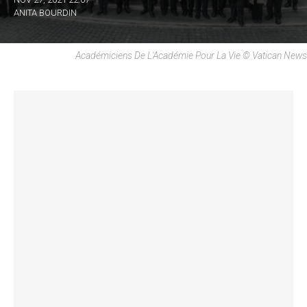
ANITA BOURDIN
Académiciens De L'Académie Pour La Vie © Vatican News