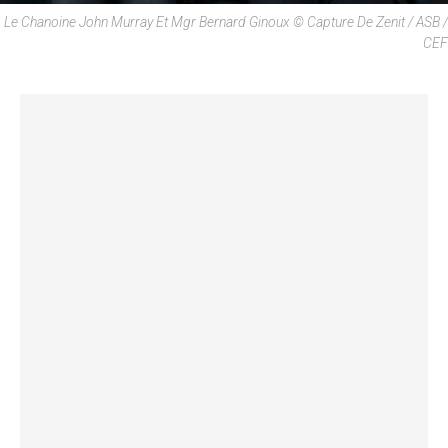
Le Chanoine John Murray Et Mgr Bernard Ginoux © Capture De Zenit / ASB /
CEF