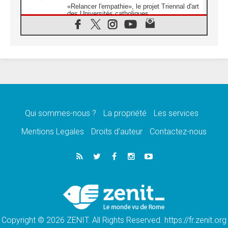
«Relancer l'empathie», le projet Triennal d'art
des Universités catholiques
08.08.2026
Signis 2026, donner la parole aux religieuses
catholiques
08.08.2026
Au Bangladesh, l'Église accompagne les
Dalits sur le chemin de la dignité
07.08.2026
Philippines: le vicariat apostolique de
Calapan devient un diocèse
Qui sommes-nous ?
La propriété
Les services
07.08.2026
Congo-Brazzaville: le 15 août, entre solennité
Mentions Legales
Droits d’auteur
Contactez-nous
de l'Assomption et mémoire nationale
07.08.2026
«La paix commence par l'empathie» estime
le cardinal Parolin
07.08.2026
En Colombie, «la paix ne s'achète pas avec
une signature»
Copyright © 2026 ZENIT. All Rights Reserved. https://fr.zenit.org