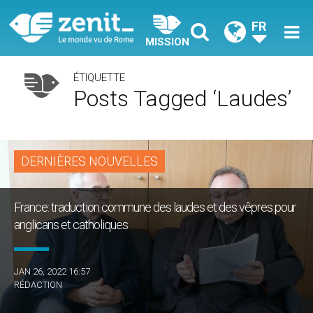
FR
MISSION
ÉTIQUETTE
Posts Tagged ‘laudes’
DERNIÈRES NOUVELLES
France: traduction commune des laudes et des vêpres pour
anglicans et catholiques
JAN 26, 2022 16:57
RÉDACTION