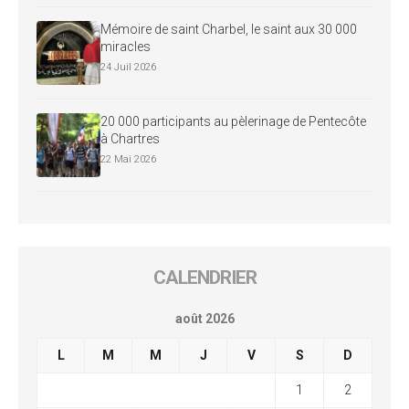
Mémoire de saint Charbel, le saint aux 30 000
miracles
24 Juil 2026
20 000 participants au pèlerinage de Pentecôte
à Chartres
22 Mai 2026
CALENDRIER
août 2026
L
M
M
J
V
S
D
1
2