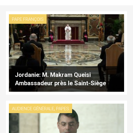
PAPE FRANÇOIS
Jordanie: M. Makram Queisi
Ambassadeur près le Saint-Siège
,
AUDIENCE GÉNÉRALE
PAPES