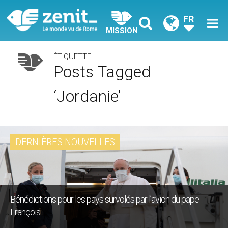
FR
MISSION
ÉTIQUETTE
Posts Tagged
‘jordanie’
DERNIÈRES NOUVELLES
Bénédictions pour les pays survolés par l’avion du pape
François