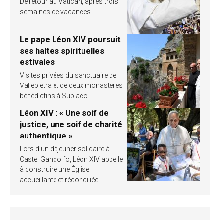
De retour au Vatican, après trois
semaines de vacances
Le pape Léon XIV poursuit
ses haltes spirituelles
estivales
Visites privées du sanctuaire de
Vallepietra et de deux monastères
bénédictins à Subiaco
Léon XIV : « Une soif de
justice, une soif de charité
authentique »
Lors d’un déjeuner solidaire à
Castel Gandolfo, Léon XIV appelle
à construire une Église
accueillante et réconciliée