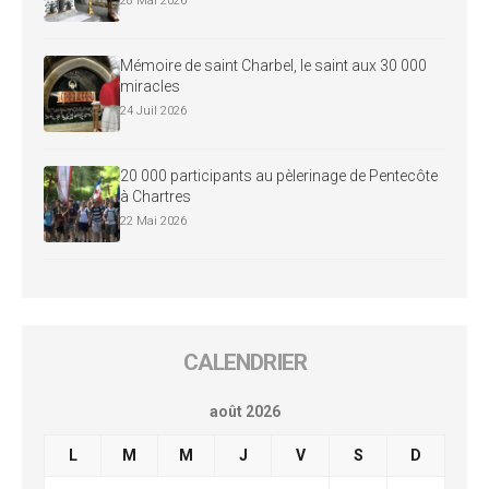
28 Mai 2026
Mémoire de saint Charbel, le saint aux 30 000
miracles
24 Juil 2026
20 000 participants au pèlerinage de Pentecôte
à Chartres
22 Mai 2026
CALENDRIER
août 2026
L
M
M
J
V
S
D