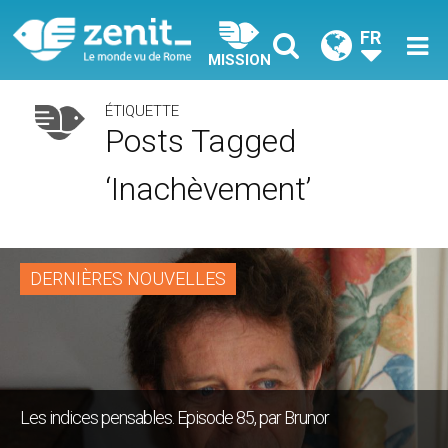
FR
MISSION
ÉTIQUETTE
Posts Tagged
‘inachèvement’
DERNIÈRES NOUVELLES
Les indices pensables. Episode 85, par Brunor