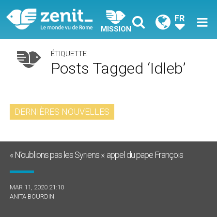
FR
MISSION
ÉTIQUETTE
Posts Tagged ‘Idleb’
DERNIÈRES NOUVELLES
« N’oublions pas les Syriens »: appel du pape François
MAR 11, 2020 21:10
ANITA BOURDIN