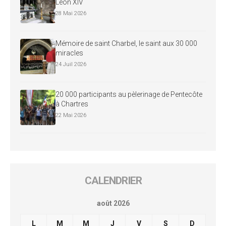
Léon XIV
28 Mai 2026
Mémoire de saint Charbel, le saint aux 30 000
miracles
24 Juil 2026
20 000 participants au pèlerinage de Pentecôte
à Chartres
22 Mai 2026
CALENDRIER
août 2026
L
M
M
J
V
S
D