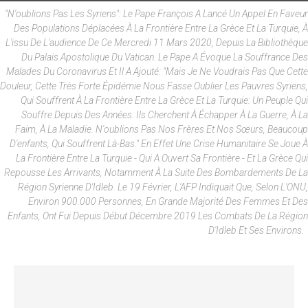
"N'oublions Pas Les Syriens": Le Pape François A Lancé Un Appel En Faveur
Des Populations Déplacées À La Frontière Entre La Grèce Et La Turquie, À
L'issu De L'audience De Ce Mercredi 11 Mars 2020, Depuis La Bibliothèque
Du Palais Apostolique Du Vatican. Le Pape A Évoque La Souffrance Des
Malades Du Coronavirus Et Il A Ajouté: "Mais Je Ne Voudrais Pas Que Cette
Douleur, Cette Très Forte Épidémie Nous Fasse Oublier Les Pauvres Syriens,
Qui Souffrent À La Frontière Entre La Grèce Et La Turquie: Un Peuple Qui
Souffre Depuis Des Années. Ils Cherchent À Échapper À La Guerre, À La
Faim, À La Maladie. N'oublions Pas Nos Frères Et Nos Sœurs, Beaucoup
D'enfants, Qui Souffrent Là-Bas." En Effet Une Crise Humanitaire Se Joue À
La Frontière Entre La Turquie - Qui A Ouvert Sa Frontière - Et La Grèce Qui
Repousse Les Arrivants, Notamment À La Suite Des Bombardements De La
Région Syrienne D'Idleb. Le 19 Février, L'AFP Indiquait Que, Selon L'ONU,
Environ 900.000 Personnes, En Grande Majorité Des Femmes Et Des
Enfants, Ont Fui Depuis Début Décembre 2019 Les Combats De La Région
D'Idleb Et Ses Environs.