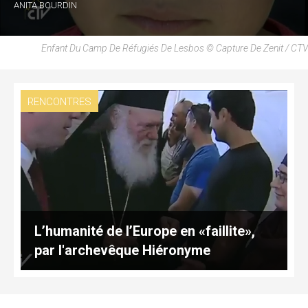
ANITA BOURDIN
Enfant Du Camp De Réfugiés De Lesbos © Capture De Zenit / CTV
RENCONTRES
L’humanité de l’Europe en «faillite»,
par l'archevêque Hiéronyme