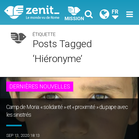
FR
MISSION
ÉTIQUETTE
Posts Tagged
‘Hiéronyme’
DERNIÈRES NOUVELLES
Camp de Moria: « solidarité » et « proximité » du pape avec
les sinistrés
SEP 13, 2020 18:13