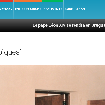
 VATICAN
EGLISE ET MONDE
DOCUMENTS
FAIRE UN DON
Le pape Léon XIV se rendra en Uruguay, en Argentine et 
oïques’