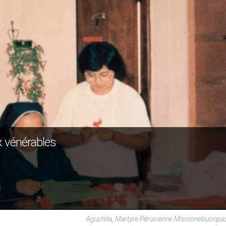
x vénérables
Aguchita, Martyre Péruvienne Missionebuonpa