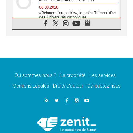
08.08.2026
«Relancer l'empathie», le projet Triennal d'art
des Universités catholiques
08.08.2026
Signis 2026, donner la parole aux religieuses
catholiques
08.08.2026
Au Bangladesh, l'Église accompagne les
Dalits sur le chemin de la dignité
07.08.2026
Philippines: le vicariat apostolique de
Calapan devient un diocèse
Qui sommes-nous ?
La propriété
Les services
07.08.2026
Congo-Brazzaville: le 15 août, entre solennité
Mentions Legales
Droits d’auteur
Contactez-nous
de l'Assomption et mémoire nationale
07.08.2026
«La paix commence par l'empathie» estime
le cardinal Parolin
07.08.2026
En Colombie, «la paix ne s'achète pas avec
une signature»