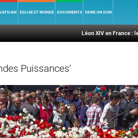
 VATICAN
EGLISE ET MONDE
DOCUMENTS
FAIRE UN DON
Léon XIV en France : le programme d
ndes Puissances’