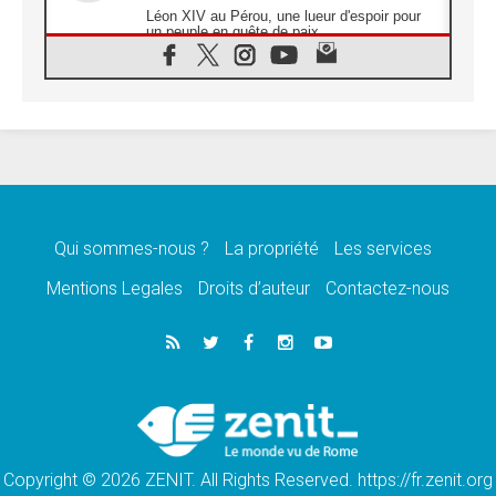
Léon XIV au Pérou, une lueur d'espoir pour
un peuple en quête de paix
05.08.2026
SCEAM: L'Église en Afrique vers
l'Assemblée ecclésiale de 2028 depuis
Addis-Abeba
05.08.2026
Le Pape exprime ses condoléances suite au
décès du cardinal Júlio Langa
05.08.2026
Le Pape attendu en novembre en Uruguay,
en Argentine et au Pérou
Qui sommes-nous ?
La propriété
Les services
05.08.2026
Mentions Legales
Droits d’auteur
Contactez-nous
Audience générale: la prière est un acte
d'espérance
04.08.2026
Léon XIV invite les Chevaliers de Colomb à
être des «prophètes de l'harmonie»
04.08.2026
Au Nigéria, attaques d'église, meurtre et
enlèvements de religieux suscitent l'émotion
Copyright © 2026 ZENIT. All Rights Reserved. https://fr.zenit.org