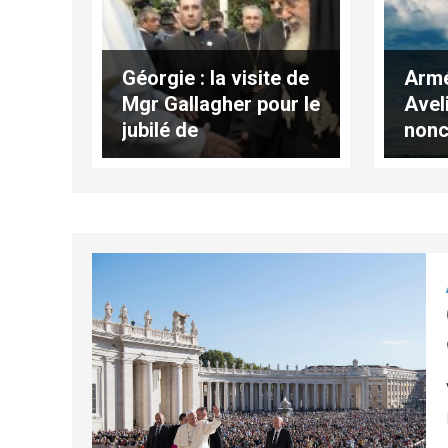
Géorgie : la visite de
Armé
Mgr Gallagher pour le
Avel
jubilé de
nonc
l'indépendance