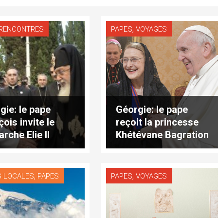
,
RENCONTRES
PAPES
VOYAGES
gie: le pape
Géorgie: le pape
ois invite le
reçoit la princesse
arche Elie II
Khétévane Bagration
de Moukhrani,
ambassadeur
,
,
S LOCALES
PAPES
PAPES
VOYAGES