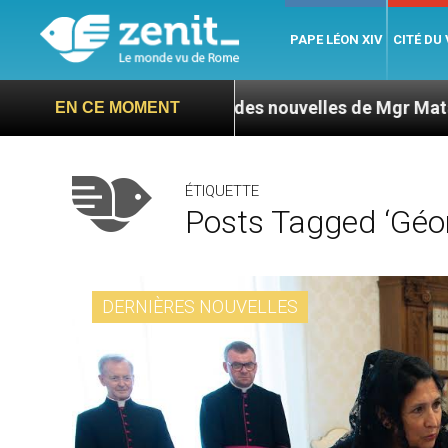
PAPE LÉON XIV
CITÉ DU
 : L’ONU exige des nouvelles de Mgr Mata
Sept
EN CE MOMENT
ÉTIQUETTE
Posts Tagged ‘Géor
DERNIÈRES NOUVELLES