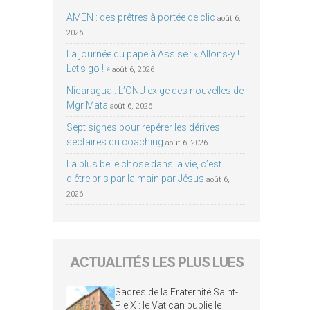
AMEN : des prêtres à portée de clic
août 6,
2026
La journée du pape à Assise : « Allons-y !
Let’s go ! »
août 6, 2026
Nicaragua : L’ONU exige des nouvelles de
Mgr Mata
août 6, 2026
Sept signes pour repérer les dérives
sectaires du coaching
août 6, 2026
La plus belle chose dans la vie, c’est
d’être pris par la main par Jésus
août 6,
2026
ACTUALITÉS LES PLUS LUES
Sacres de la Fraternité Saint-
Pie X : le Vatican publie le