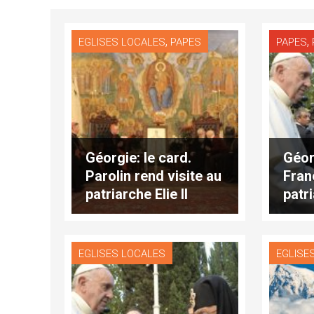
,
,
EGLISES LOCALES
PAPES
PAPES
Géorgie: le card.
Géor
Parolin rend visite au
Franç
patriarche Elie II
patri
EGLISES LOCALES
EGLISE