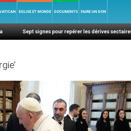
 VATICAN
EGLISE ET MONDE
DOCUMENTS
FAIRE UN DON
 signes pour repérer les dérives sectaires du coachin
gie’