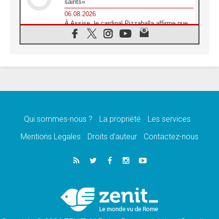
saints»
06.08.2026
À Assise, le cardinal Pizzaballa affirme que
«les chrétiens veulent la paix»
06.08.2026
Au Mexique, le cardinal Parolin invite à être
aux côtés des marginalisées
06.08.2026
À Assise, le Pape invite les jeunes à
«construire la civilisation de l'amour»
05.08.2026
La visite du Pape en Argentine portera «un
message de paix et de dignité humaine»
Qui sommes-nous ?
La propriété
Les services
05.08.2026
Mentions Legales
Droits d’auteur
Contactez-nous
«La visite du Pape en Uruguay renforcera
l'espérance» affirme Mgr Tróccoli
05.08.2026
Le nonce en Ukraine: «Il est inquiétant
d'entendre ceux qui bénissent la guerre»
05.08.2026
Léon XIV au Pérou, une lueur d'espoir pour
un peuple en quête de paix