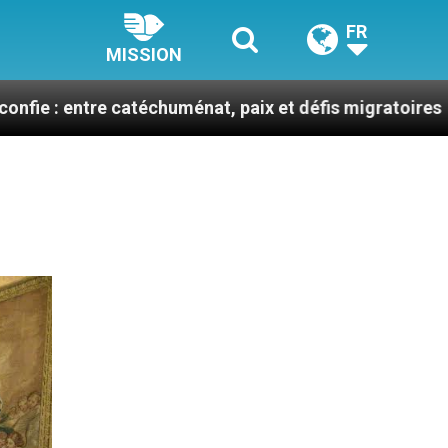
FR
MISSION
 catéchuménat, paix et défis migratoires
Léon XI