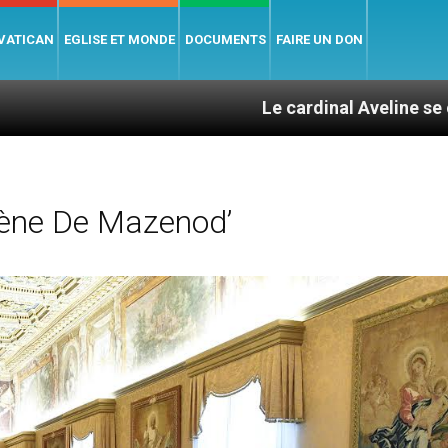
 VATICAN
EGLISE ET MONDE
DOCUMENTS
FAIRE UN DON
Le cardinal Aveline se confie : entre
ène De Mazenod’