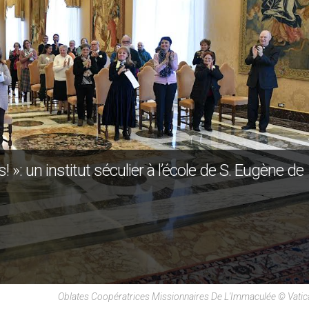
»: un institut séculier à l’école de S. Eugène de
Oblates Coopératrices Missionnaires De L'Immaculée © Vati