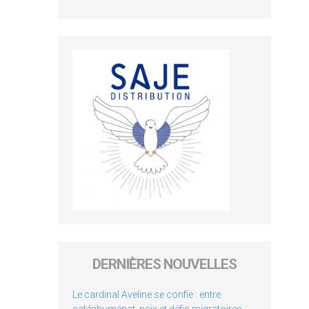
DERNIÈRES NOUVELLES
Le cardinal Aveline se confie : entre
catéchuménat, paix et défis migratoires