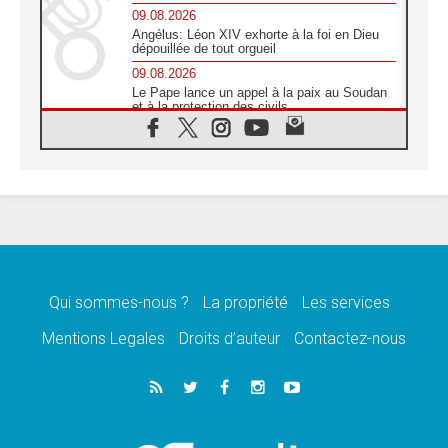
09.08.2026
Angélus: Léon XIV exhorte à la foi en Dieu
dépouillée de tout orgueil
09.08.2026
Le Pape lance un appel à la paix au Soudan
et à la protection des civils
09.08.2026
Déclaration d'Addis-Abeba du SCEAM sur
l'Éducation Catholique en Afrique
08.08.2026
En Cisjordanie, les chrétiens se sentent
seuls face à la violence des colons
08.08.2026
Léon XIV au sanctuaire de Notre Dame du
Bon Conseil à Genazzano en septembre
Qui sommes-nous ?
La propriété
Les services
08.08.2026
Léon XIV: Sainte Agathe aide à contempler
Mentions Legales
Droits d’auteur
Contactez-nous
la victoire de l'amour sur la mort
08.08.2026
«Relancer l'empathie», le projet Triennal d'art
des Universités catholiques
08.08.2026
Signis 2026, donner la parole aux religieuses