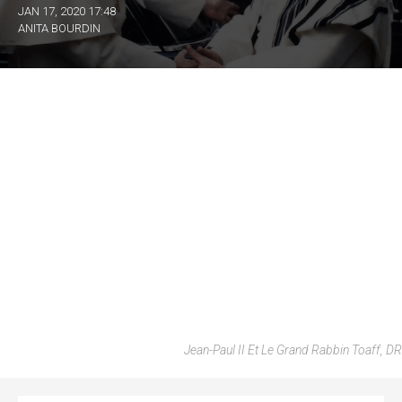
JAN 17, 2020 17:48
ANITA BOURDIN
Jean-Paul II Et Le Grand Rabbin Toaff, DR