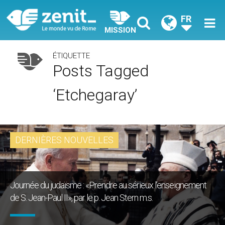
FR
MISSION
ÉTIQUETTE
Posts Tagged
‘Etchegaray’
DERNIÈRES NOUVELLES
Journée du judaïsme : «Prendre au sérieux l’enseignement
de S. Jean-Paul II», par le p. Jean Stern m.s.