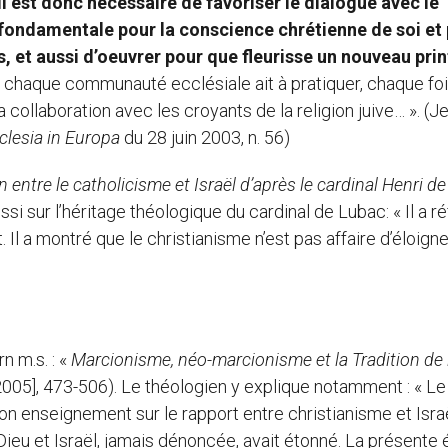
Il est donc nécessaire de favoriser le dialogue avec le
 fondamentale pour la conscience chrétienne de soi et
s, et aussi d’oeuvrer pour que fleurisse un nouveau pr
e chaque communauté ecclésiale ait à pratiquer, chaque fo
a collaboration avec les croyants de la religion juive… ». (J
clesia in Europa
du 28 juin 2003, n. 56)
en entre le catholicisme et Israël d’après le cardinal Henri de
ssi sur l’héritage théologique du cardinal de Lubac: « Il a ré
Il a montré que le christianisme n’est pas affaire d’éloig
rn m.s. : «
Marcionisme, néo-marcionisme et la Tradition de l
2005], 473-506). Le théologien y explique notamment : « Le 
son enseignement sur le rapport entre christianisme et Israë
e Dieu et Israël, jamais dénoncée, avait étonné. La présente