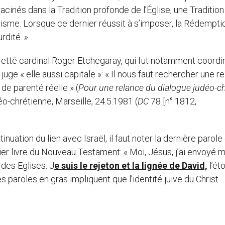
cinés dans la Tradition profonde de l’Église, une Tradition
nisme. Lorsque ce dernier réussit à s’imposer, la Rédempti
urdité.
»
retté cardinal Roger Etchegaray, qui fut notamment coordi
uge « elle aussi capitale »: « Il nous faut rechercher une re
de parenté réelle » (
Pour une relance du dialogue judéo-ch
o-chrétienne, Marseille, 24.5.1981 (
DC
78 [n° 1812,
tinuation du lien avec Israël, il faut noter la dernière parole
ier livre du Nouveau Testament: « Moi, Jésus, j’ai envoyé 
des Eglises. J
e suis le rejeton et la lignée de David,
l’éto
s paroles en gras impliquent que l’identité juive du Christ