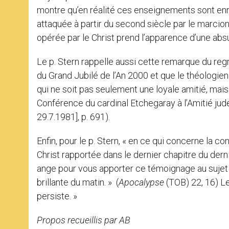
montre qu’en réalité ces enseignements sont enra
attaquée à partir du second siècle par le marcio
opérée par le Christ prend l’apparence d’une abs
Le p. Stern rappelle aussi cette remarque du reg
du Grand Jubilé de l’An 2000 et que le théologien j
qui ne soit pas seulement une loyale amitié, mais 
Conférence du cardinal Etchegaray à l’Amitié judé
29.7.1981], p. 691).
Enfin, pour le p. Stern, « en ce qui concerne la con
Christ rapportée dans le dernier chapitre du dern
ange pour vous apporter ce témoignage au sujet 
brillante du matin. » (
Apocalypse
(TOB) 22, 16) Le
persiste. »
Propos recueillis par AB