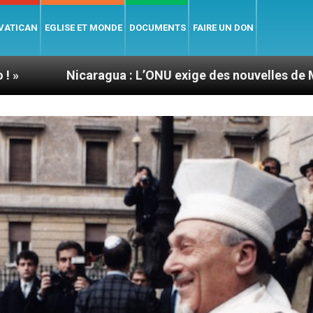
 VATICAN
EGLISE ET MONDE
DOCUMENTS
FAIRE UN DON
aragua : L’ONU exige des nouvelles de Mgr Mata