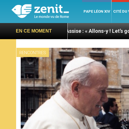
PAPE LÉON XIV
CITÉ DU
e du pape à Assise : « Allons-y ! Let’s go ! »
Nic
EN CE MOMENT
RENCONTRES