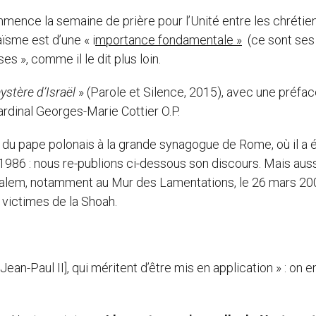
ence la semaine de prière pour l’Unité entre les chrétien
aïsme est d’une « i
mportance fondamentale »
(ce sont ses
s », comme il le dit plus loin.
ystère d’Israël
» (Parole et Silence, 2015), avec une préfac
ardinal Georges-Marie Cottier O.P.
 du pape polonais à la grande synagogue de Rome, où il a 
ril 1986 : nous re-publions ci-dessous son discours. Mais aus
rusalem, notamment au Mur des Lamentations, le 26 mars 20
victimes de la Shoah.
ean-Paul II], qui méritent d’être mis en application » : on 