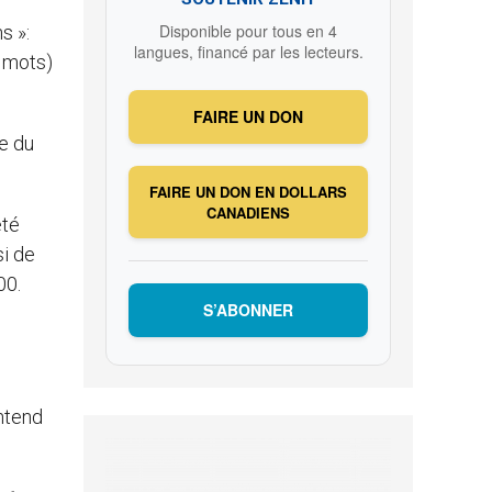
Disponible pour tous en 4
s »:
langues, financé par les lecteurs.
 mots)
FAIRE UN DON
e du
FAIRE UN DON EN DOLLARS
CANADIENS
été
si de
00.
S’ABONNER
entend