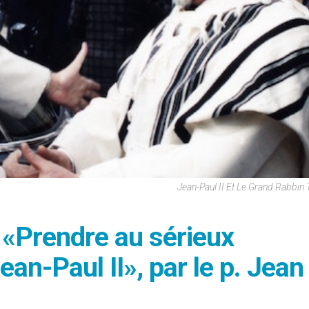
Jean-Paul II Et Le Grand Rabbin 
 «Prendre au sérieux
an-Paul II», par le p. Jean