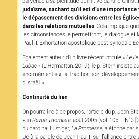
parvenue à sa plénitude définitive dans le Christ.
judaïsme, sachant qu’il est d’une importance
le dépassement des divisions entre les Église
dans les relations mutuelles
. Cela implique qu
les circonstances le permettront, le dialogue et l
Paul II, Exhortation apostolique post-synodale
Ec
Egalement auteur d’un livre récent intitulé «
Le li
Lubac
» (L’Harmattan, 2019), le p. Stern insiste au
énormément sur la Tradition, son développement. 
d’Israël. »
Continuité du lien
On pourra lire à ce propos, l’article du p. Jean Ste
», in
Revue Thomiste
, août 2005 (vol. 105 – N°3 [
du cardinal Lustiger,
La Promesse
, a étonné par 
Déjà la parole de Jean-Paul II sur l’alliance entr