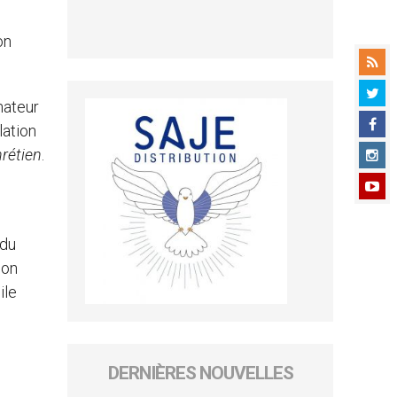
on
nateur
lation
rétien
.
 du
mon
ile
DERNIÈRES NOUVELLES