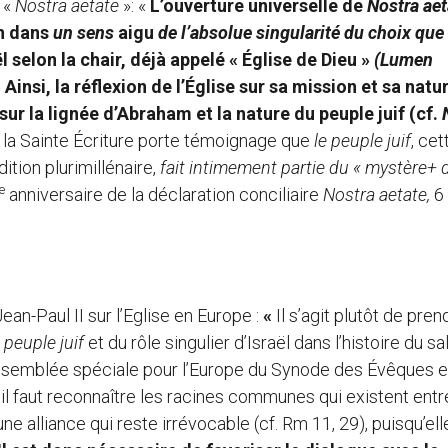
 «
Nostra aetate
»: «
L’ouverture universelle de
Nostra aet
on dans
un sens
aigu
de l’absolue singularité du choix que
l selon la chair, déjà appelé « Église de Dieu »
(Lumen
. Ainsi, la réflexion de l’Église sur sa mission et sa natu
ur la lignée d’Abraham et la nature du peuple juif (cf.
 la Sainte Écriture porte témoignage que
le peuple juif
, cet
ition plurimillénaire,
fait intimement partie du « mystère
+
d
e
anniversaire de la déclaration conciliaire
Nostra aetate,
6
an-Paul II sur l’Eglise en Europe :
«
Il s’agit plutôt de pre
u peuple juif
et du rôle singulier d’Israël dans l’histoire du sal
assemblée spéciale pour l’Europe du Synode des Évêques e
l faut reconnaître les racines communes qui existent entr
une alliance qui reste irrévocable (cf. Rm 11, 29), puisqu’ell