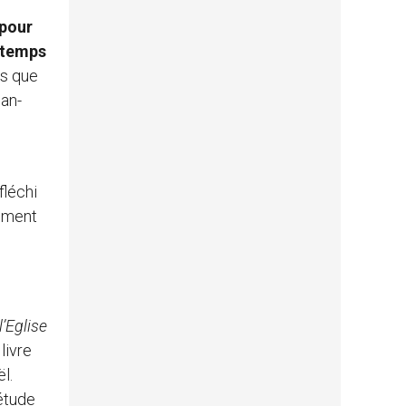
 pour
intemps
is que
ean-
fléchi
nement
’Eglise
livre
l.
 étude