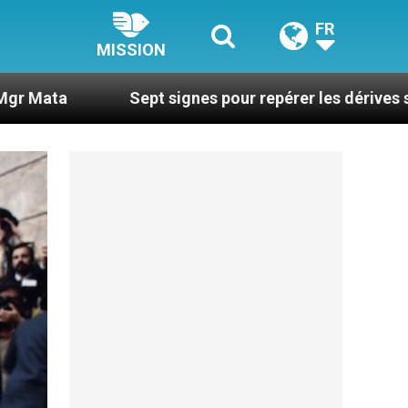
FR
MISSION
Sept signes pour repérer les dérives sectaires du c