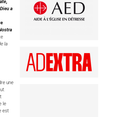
ate
,
 Dieu a
re
Nostra
te
e la
ndre une
ut.
t
e le
e est