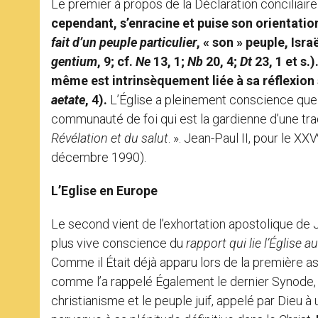
Le premier à propos de la Déclaration conciliaire
cependant, s’enracine et puise son orientati
fait d’un peuple particulier
,
« son » peuple, Israë
gentium
, 9; cf.
Ne
13, 1;
Nb
20, 4;
Dt
23, 1 et s.)
même est intrinsèquement liée à sa réflexion s
aetate
, 4).
L’Église a pleinement conscience que
communauté de foi qui est la gardienne d’une trad
Révélation et du salut
. ». Jean-Paul II, pour le XXV
décembre 1990).
L’Eglise en Europe
Le second vient de l’exhortation apostolique de Je
plus vive conscience du
rapport qui lie l’Église a
Comme il Était déjà apparu lors de la première 
comme l’a rappelé Également le dernier Synode, i
christianisme et le peuple juif, appelé par Dieu à 