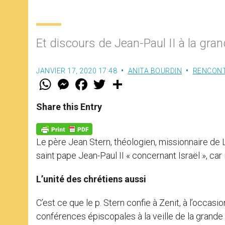
Et discours de Jean-Paul II à la g
JANVIER 17, 2020 17:48
ANITA BOURDIN
RENCON
W
M
F
T
S
h
e
a
w
h
a
s
c
i
a
t
s
e
t
r
Share this Entry
s
e
b
t
e
A
n
o
e
p
g
o
r
p
e
k
Le père Jean Stern, théologien, missionnaire de 
r
saint pape Jean-Paul II « concernant Israël », car il e
L’unité des chrétiens aussi
C’est ce que le p. Stern confie à Zenit, à l’occas
conférences épiscopales à la veille de la grande 