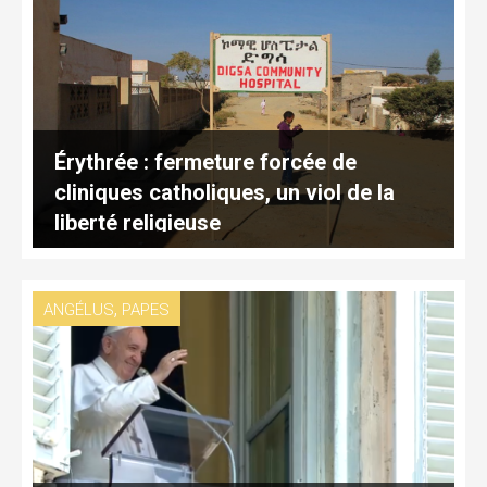
Érythrée : fermeture forcée de
cliniques catholiques, un viol de la
liberté religieuse
,
ANGÉLUS
PAPES