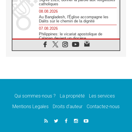
catholiques
08.08.2026
Au Bangladesh, l'Église accompagne les
Dalits sur le chemin de la dignité
07.08.2026
Philippines: le vicariat apostolique de
Calapan devient un diocèse
07.08.2026
Congo-Brazzaville : le 15 août, entre
solennité de l'Assomption et mémoire
nationale
07.08.2026
«La paix commence par l'empathie» estime
le cardinal Parolin
07.08.2026
En Colombie, «la paix ne s'achète pas avec
une signature»
Qui sommes-nous ?
La propriété
Les services
07.08.2026
Mentions Legales
Droits d’auteur
Contactez-nous
Le programme du voyage apostolique du
Pape en France dévoilé
07.08.2026
1ère Conférence continentale sur l'éducation
catholique en Afrique