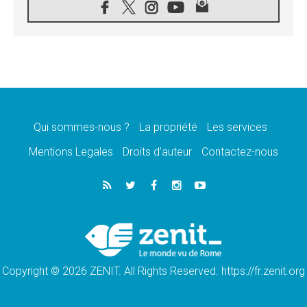
«les chrétiens veulent la paix»
06.08.2026
Au Mexique, le cardinal Parolin invite à être
aux côtés des marginalisées
06.08.2026
À Assise, le Pape invite les jeunes à
«construire la civilisation de l'amour»
05.08.2026
La visite du Pape en Argentine portera «un
message de paix et de dignité humaine»
Qui sommes-nous ?
La propriété
Les services
05.08.2026
Mentions Legales
Droits d’auteur
Contactez-nous
«La visite du Pape en Uruguay renforcera
l'espérance» affirme Mgr Tróccoli
05.08.2026
Le nonce en Ukraine: «Il est inquiétant
d'entendre ceux qui bénissent la guerre»
05.08.2026
Léon XIV au Pérou, une lueur d'espoir pour
un peuple en quête de paix
Copyright © 2026 ZENIT. All Rights Reserved. https://fr.zenit.org