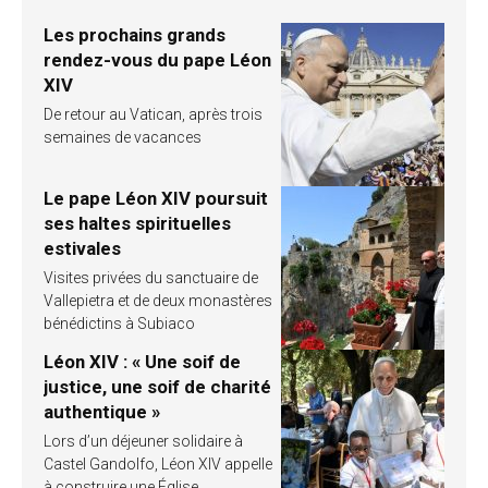
Les prochains grands
rendez-vous du pape Léon
XIV
De retour au Vatican, après trois
semaines de vacances
Le pape Léon XIV poursuit
ses haltes spirituelles
estivales
Visites privées du sanctuaire de
Vallepietra et de deux monastères
bénédictins à Subiaco
Léon XIV : « Une soif de
justice, une soif de charité
authentique »
Lors d’un déjeuner solidaire à
Castel Gandolfo, Léon XIV appelle
à construire une Église