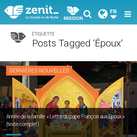
FR
MISSION
ÉTIQUETTE
Posts Tagged ‘époux’
DERNIÈRES NOUVELLES
Année de la famille: « Lettre du pape François aux Epoux »
(texte complet)