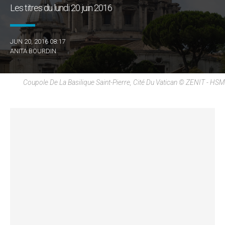
Les titres du lundi 20 juin 2016
JUN 20, 2016 08:17
ANITA BOURDIN
Coupole De La Basilique Saint-Pierre, Cité Du Vatican © ZENIT - HSM