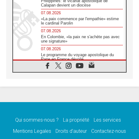
Philippines: le vicariat apostolique de
Calapan devient un diocèse
07.08.2026
«La paix commence par l'empathie» estime
le cardinal Parolin
07.08.2026
En Colombie, «la paix ne s'achète pas avec
une signature»
07.08.2026
Le programme du voyage apostolique du
Pape en France dévoilé
07.08.2026
1ère Conférence continentale sur l'éducation
catholique en Afrique
07.08.2026
Un logo symbolique pour la venue du Pape
en France
07.08.2026
Cardinal Rossi: «La venue du Pape Léon en
Argentine est un hommage à François»
Qui sommes-nous ?
La propriété
Les services
07.08.2026
Hiroshima et Nagasaki, 81 ans après,
Mentions Legales
Droits d’auteur
Contactez-nous
lancement des «dix jours de prière pour la
paix»