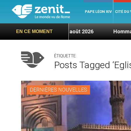
PAPE LÉON XIV
CITÉ DU
rcredi 5 août 2026
Hommage du Saint-Père suite
EN CE MOMENT
ÉTIQUETTE
Posts Tagged ‘egli
DERNIÈRES NOUVELLES