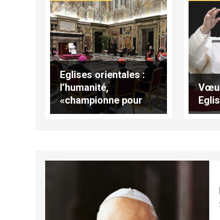
Eglises orientales :
l’humanité,
Vœux
«championne pour
Egli
faire la guerre»!
déplore le pape
(traduction
complète)