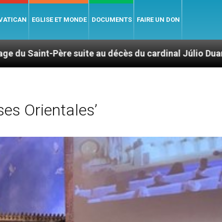
 VATICAN
EGLISE ET MONDE
DOCUMENTS
FAIRE UN DON
 au décès du cardinal Júlio Duarte Langa
Le 
ses Orientales’