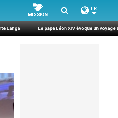
FR
MISSION
pape Léon XIV évoque un voyage aux États-Unis