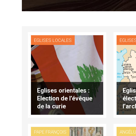
EGLISES LOCALES
EGLISE
Eglises orientales :
Eglis
Election de l’évêque
élec
de la curie
l’ar
patriarcale
Hass
d’Antioche des
Syri
Syriens au Liban
PAPE FRANÇOIS
ANGÉL