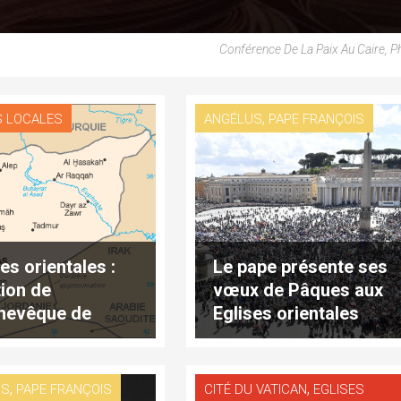
Conférence De La Paix Au Caire, 
,
S LOCALES
ANGÉLUS
PAPE FRANÇOIS
es orientales :
Le pape présente ses
tion de
vœux de Pâques aux
chevêque de
Eglises orientales
aké-Nisibi des
ens
,
,
US
PAPE FRANÇOIS
CITÉ DU VATICAN
EGLISES