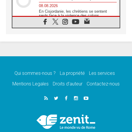
08.08.2026
En Cisjordanie, les chrétiens se sentent
seuls face à la violence des colons
08.08.2026
Léon XIV au sanctuaire de Notre Dame du
Bon Conseil à Genazzano en septembre
08.08.2026
Léon XIV: Sainte Agathe aide à contempler
la victoire de l'amour sur la mort
08.08.2026
«Relancer l'empathie», le projet Triennal d'art
des Universités catholiques
Qui sommes-nous ?
La propriété
Les services
08.08.2026
Signis 2026, donner la parole aux religieuses
Mentions Legales
Droits d’auteur
Contactez-nous
catholiques
08.08.2026
Au Bangladesh, l'Église accompagne les
Dalits sur le chemin de la dignité
07.08.2026
Philippines: le vicariat apostolique de
Calapan devient un diocèse