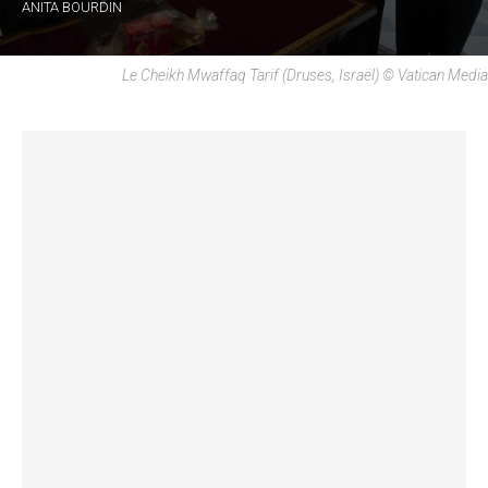
ANITA BOURDIN
Le Cheikh Mwaffaq Tarif (Druses, Israël) © Vatican Media