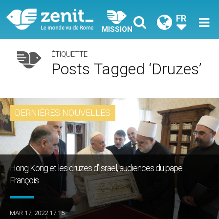
FR
MISSION
ÉTIQUETTE
Posts Tagged ‘Druzes’
DERNIÈRES NOUVELLES
Hong Kong et les druzes d’Israël, audiences du pape
François
MAR 17, 2022 17:15