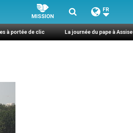
FR
MISSION
clic
La journée du pape à Assise : « Allons-y ! Le