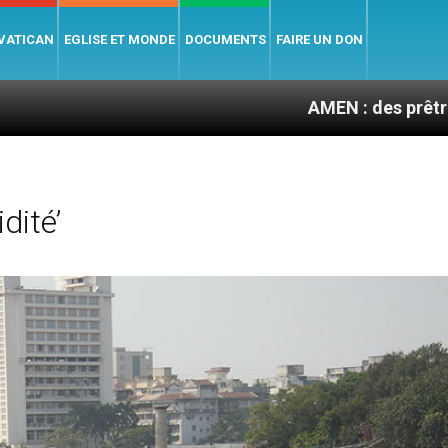
 VATICAN
EGLISE ET MONDE
DOCUMENTS
FAIRE UN DON
AMEN : des prêtres à portée de 
dité’