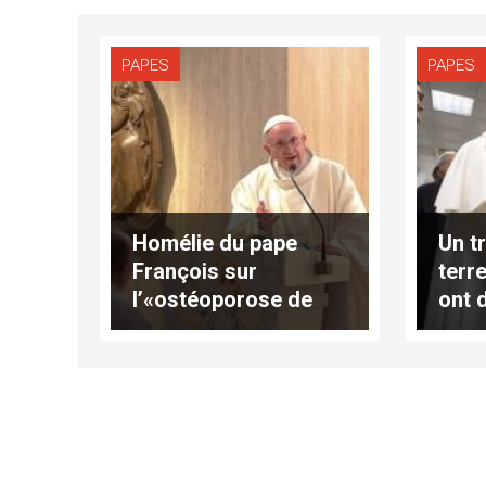
PAPES
PAPES
Homélie du pape
Un tr
François sur
terre
l’«ostéoporose de
ont d
l’âme»
»