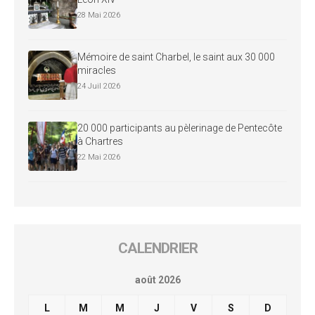
28 Mai 2026
Mémoire de saint Charbel, le saint aux 30 000
miracles
24 Juil 2026
20 000 participants au pèlerinage de Pentecôte
à Chartres
22 Mai 2026
CALENDRIER
août 2026
L
M
M
J
V
S
D