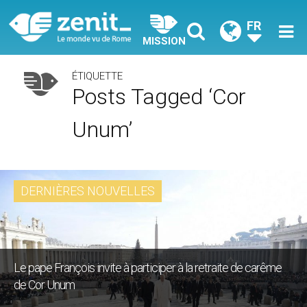
FR
MISSION
ÉTIQUETTE
Posts Tagged ‘cor
Unum’
DERNIÈRES NOUVELLES
Le pape François invite à participer à la retraite de carême
de Cor Unum