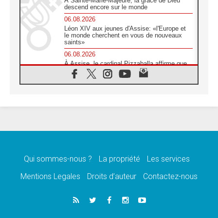
À Sainte-Marie-Majeure, la grâce de Dieu
descend encore sur le monde
06.08.2026
Léon XIV aux jeunes d'Assise: «l'Europe et
le monde cherchent en vous de nouveaux
saints»
06.08.2026
À Assise, le cardinal Pizzaballa affirme que
«les chrétiens veulent la paix»
06.08.2026
Au Mexique, le cardinal Parolin invite à être
aux côtés des marginalisées
06.08.2026
À Assise, le Pape invite les jeunes à
«construire la civilisation de l'amour»
05.08.2026
La visite du Pape en Argentine portera «un
message de paix et de dignité humaine»
Qui sommes-nous ?
La propriété
Les services
05.08.2026
Mentions Legales
Droits d’auteur
Contactez-nous
«La visite du Pape en Uruguay renforcera
l'espérance» affirme Mgr Tróccoli
05.08.2026
Le nonce en Ukraine: «Il est inquiétant
d'entendre ceux qui bénissent la guerre»