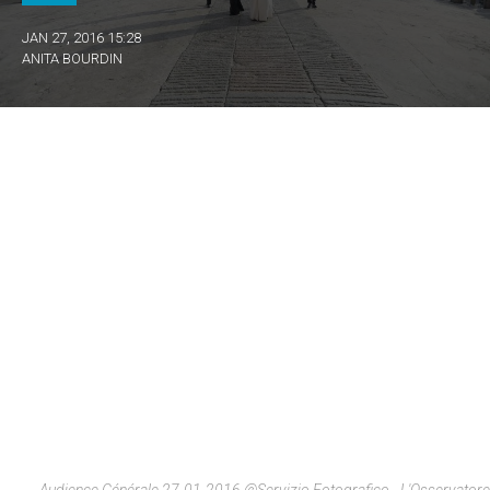
JAN 27, 2016 15:28
ANITA BOURDIN
Audience Générale 27-01-2016 @Servizio Fotografico - L'Osservatore