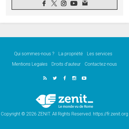
aux côtés des marginalisées
06.08.2026
À Assise, le Pape invite les jeunes à
«construire la civilisation de l'amour»
05.08.2026
La visite du Pape en Argentine portera «un
message de paix et de dignité humaine»
05.08.2026
«La visite du Pape en Uruguay renforcera
l'espérance» affirme Mgr Tróccoli
Qui sommes-nous ?
La propriété
Les services
05.08.2026
Mentions Legales
Droits d’auteur
Contactez-nous
Le nonce en Ukraine: «Il est inquiétant
d'entendre ceux qui bénissent la guerre»
05.08.2026
Léon XIV au Pérou, une lueur d'espoir pour
un peuple en quête de paix
05.08.2026
SCEAM: L'Église en Afrique vers
l'Assemblée ecclésiale de 2028 depuis
Addis-Abeba
Copyright © 2026 ZENIT. All Rights Reserved. https://fr.zenit.org