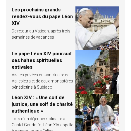
Les prochains grands
rendez-vous du pape Léon
XIV
De retour au Vatican, après trois
semaines de vacances
Le pape Léon XIV poursuit
ses haltes spirituelles
estivales
Visites privées du sanctuaire de
Vallepietra et de deux monastères
bénédictins à Subiaco
Léon XIV : « Une soif de
justice, une soif de charité
authentique »
Lors d’un déjeuner solidaire à
Castel Gandolfo, Léon XIV appelle
à construire une Église