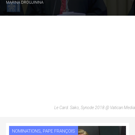
MARINA DROUJININA
Le Card. Sako, Synode 2018 @ Vatican Media
,
NOMINATIONS
PAPE FRANÇOIS