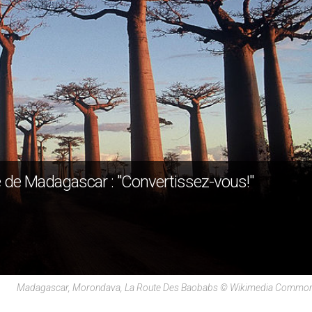
 de Madagascar : "Convertissez-vous!"
Madagascar, Morondava, La Route Des Baobabs © Wikimedia Commons