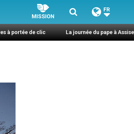
FR
MISSION
e clic
La journée du pape à Assise : « Allons-y ! 