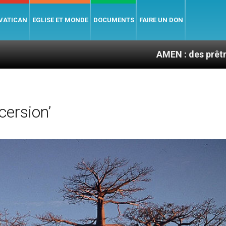
 VATICAN
EGLISE ET MONDE
DOCUMENTS
FAIRE UN DON
AMEN : des prêtres à portée d
ersion’