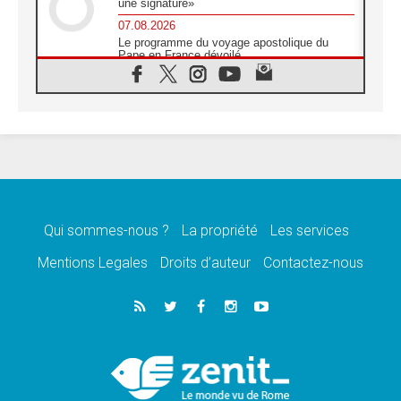
une signature»
07.08.2026
Le programme du voyage apostolique du
Pape en France dévoilé
07.08.2026
1ère Conférence continentale sur l'éducation
catholique en Afrique
07.08.2026
Un logo symbolique pour la venue du Pape
en France
07.08.2026
Cardinal Rossi: «La venue du Pape Léon en
Argentine est un hommage à François»
Qui sommes-nous ?
La propriété
Les services
07.08.2026
Hiroshima et Nagasaki, 81 ans après,
Mentions Legales
Droits d’auteur
Contactez-nous
lancement des «dix jours de prière pour la
paix»
06.08.2026
Préparatifs des JMJ 2027 à Séoul: «c'est
passionnant et l'impatience est immense!»
06.08.2026
Chrétiens et confucéens: respect et sagesse
pour relever les «défis urgents»