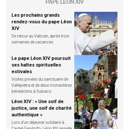
PAPE LÉON XIV
Les prochains grands
rendez-vous du pape Léon
XIV
De retour au Vatican, après trois
semaines de vacances
Le pape Léon XIV poursuit
ses haltes spirituelles
estivales
Visites privées du sanctuaire de
Vallepietra et de deux monastères
bénédictins à Subiaco
Léon XIV : « Une soif de
justice, une soif de charité
authentique »
Lors d’un déjeuner solidaire à
Castel Gandolfo, Léon XIV appelle