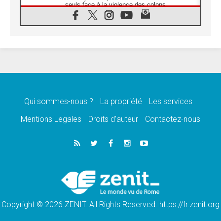
seuls face à la violence des colons
08.08.2026
Léon XIV au sanctuaire de Notre Dame du
Bon Conseil à Genazzano en septembre
08.08.2026
Léon XIV: Sainte Agathe aide à contempler
la victoire de l'amour sur la mort
08.08.2026
«Relancer l'empathie», le projet Triennal d'art
des Universités catholiques
Qui sommes-nous ?
La propriété
Les services
08.08.2026
Signis 2026, donner la parole aux religieuses
Mentions Legales
Droits d’auteur
Contactez-nous
catholiques
08.08.2026
Au Bangladesh, l'Église accompagne les
Dalits sur le chemin de la dignité
07.08.2026
Philippines: le vicariat apostolique de
Calapan devient un diocèse
Copyright © 2026 ZENIT. All Rights Reserved. https://fr.zenit.org