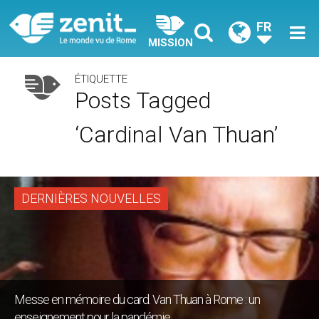
FR
MISSION
ÉTIQUETTE
Posts Tagged
‘cardinal Van Thuan’
DERNIÈRES NOUVELLES
Messe en mémoire du card. Van Thuan à Rome : un
enseignement pour la pandémie