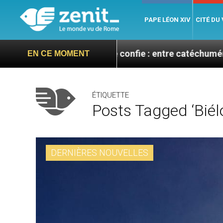
PAPE LÉON XIV
CITÉ DU
Aveline se confie : entre catéchuménat, paix et défis m
EN CE MOMENT
ÉTIQUETTE
Posts Tagged ‘Biélo
DERNIÈRES NOUVELLES