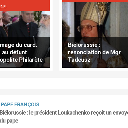
ENS
age du card.
Biélorussie :
 au défunt
renonciation de Mgr
opolite Philarète
Tadeusz
insk
Kondrusiewicz
PAPE FRANÇOIS
Biélorussie : le président Loukachenko reçoit un envoy
du pape