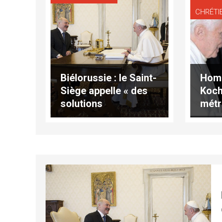
CHRÉTI
Biélorussie : le Saint-
Homm
Siège appelle « des
Koch
solutions
métr
démocratiques et
de M
pacifiques »