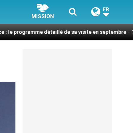
FR
MISSION
taillé de sa visite en septembre – 7 titres, vendredi 7