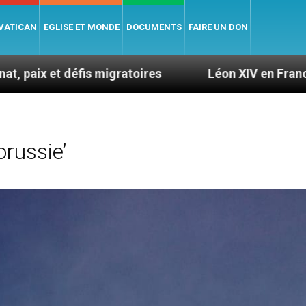
 VATICAN
EGLISE ET MONDE
DOCUMENTS
FAIRE UN DON
igratoires
Léon XIV en France : le programme dé
russie’