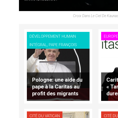
Croix Dans Le Ciel De Kauna
DÉVELOPPEMENT HUMAIN
EUROP
,
INTÉGRAL
PAPE FRANÇOIS
Pologne: une aide du
Cari
pape à la Caritas au
« Ta
profit des migrants
dure
bloqués à la frontière
avec
sont
CITÉ DU VATICAN
CITÉ DU