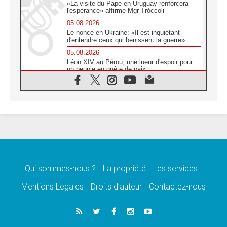
«La visite du Pape en Uruguay renforcera
l'espérance» affirme Mgr Tróccoli
05.08.2026
Le nonce en Ukraine: «Il est inquiétant
d'entendre ceux qui bénissent la guerre»
05.08.2026
Léon XIV au Pérou, une lueur d'espoir pour
un peuple en quête de paix
05.08.2026
SCEAM: L'Église en Afrique vers
l'Assemblée ecclésiale de 2028 depuis
Addis-Abeba
05.08.2026
Le Pape exprime ses condoléances suite au
décès du cardinal Júlio Langa
05.08.2026
Le Pape attendu en novembre en Uruguay,
en Argentine et au Pérou
Qui sommes-nous ?
La propriété
Les services
05.08.2026
Mentions Legales
Droits d’auteur
Contactez-nous
Audience générale: la prière est un acte
d'espérance
04.08.2026
Léon XIV invite les Chevaliers de Colomb à
être des «prophètes de l'harmonie»