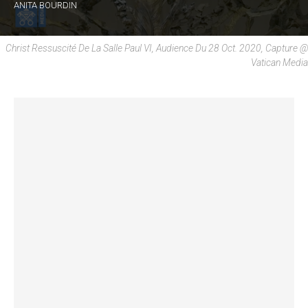
ANITA BOURDIN
Christ Ressuscité De La Salle Paul VI, Audience Du 28 Oct. 2020, Capture @
Vatican Media