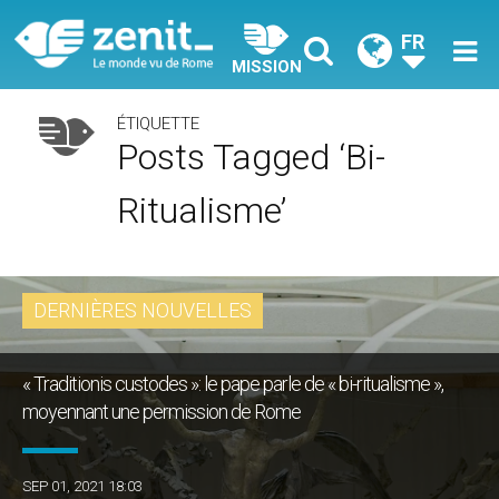
FR
MISSION
ÉTIQUETTE
Posts Tagged ‘bi-
Ritualisme’
DERNIÈRES NOUVELLES
« Traditionis custodes »: le pape parle de « bi-ritualisme »,
moyennant une permission de Rome
SEP 01, 2021 18:03