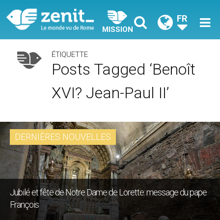
FR
MISSION
ÉTIQUETTE
Posts Tagged ‘Benoît
XVI? Jean-Paul II’
DERNIÈRES NOUVELLES
Jubilé et fête de Notre Dame de Lorette: message du pape
François