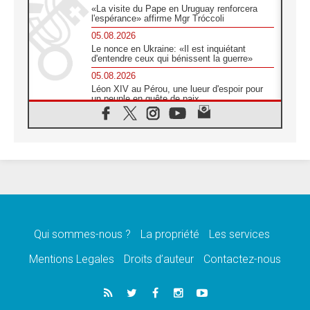
«La visite du Pape en Uruguay renforcera
l'espérance» affirme Mgr Tróccoli
05.08.2026
Le nonce en Ukraine: «Il est inquiétant
d'entendre ceux qui bénissent la guerre»
05.08.2026
Léon XIV au Pérou, une lueur d'espoir pour
un peuple en quête de paix
05.08.2026
SCEAM: L'Église en Afrique vers
l'Assemblée ecclésiale de 2028 depuis
Addis-Abeba
05.08.2026
Le Pape exprime ses condoléances suite au
décès du cardinal Júlio Langa
05.08.2026
Le Pape attendu en novembre en Uruguay,
en Argentine et au Pérou
Qui sommes-nous ?
La propriété
Les services
05.08.2026
Mentions Legales
Droits d’auteur
Contactez-nous
Audience générale: la prière est un acte
d'espérance
04.08.2026
Léon XIV invite les Chevaliers de Colomb à
être des «prophètes de l'harmonie»