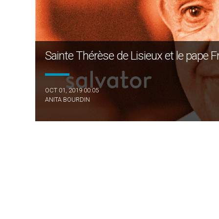
Sainte Thérèse de Lisieux et le pape F
OCT 01, 2019 00:05
ANITA BOURDIN