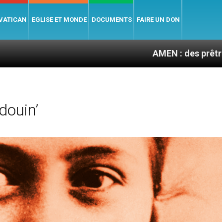
 VATICAN
EGLISE ET MONDE
DOCUMENTS
FAIRE UN DON
AMEN : des prêtres à portée de c
douin’