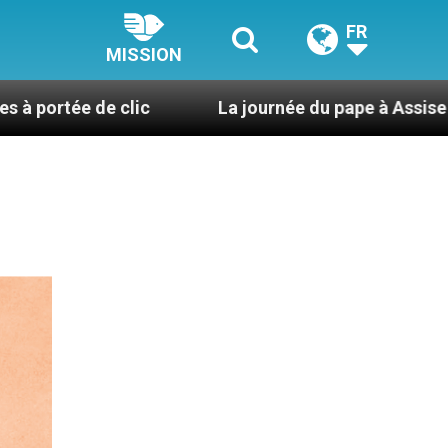
FR
MISSION
lic
La journée du pape à Assise : « Allons-y ! Let’