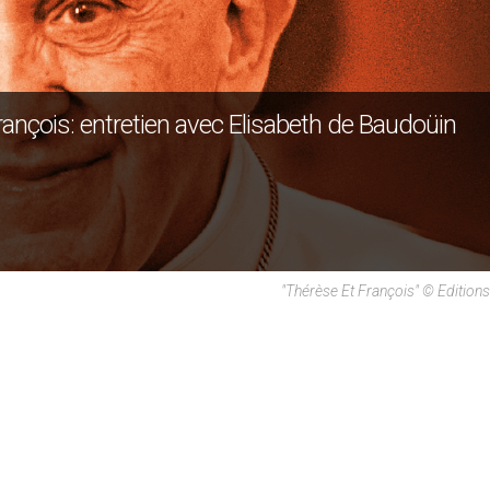
rançois: entretien avec Elisabeth de Baudoüin
"Thérèse Et François" © Editions