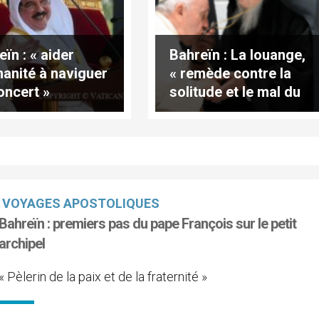
ïn : « aider
Bahreïn : La louange,
manité à naviguer
« remède contre la
oncert »
solitude et le mal du
pays »
VOYAGES APOSTOLIQUES
Bahreïn : premiers pas du pape François sur le petit
archipel
« Pèlerin de la paix et de la fraternité »