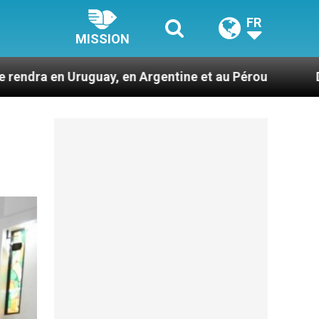
FR
MISSION
 en Argentine et au Pérou
Des prophètes d’har