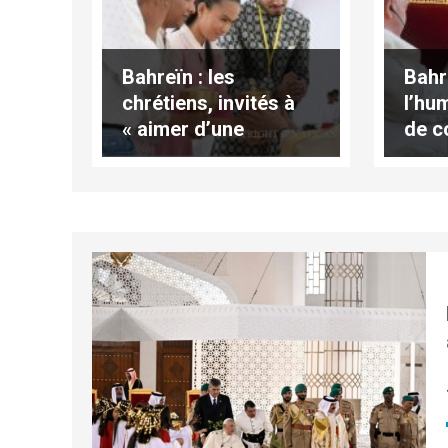
Bahreïn : les
Bahre
chrétiens, invités à
l’hu
« aimer d’une
de c
manière
surhumaine »