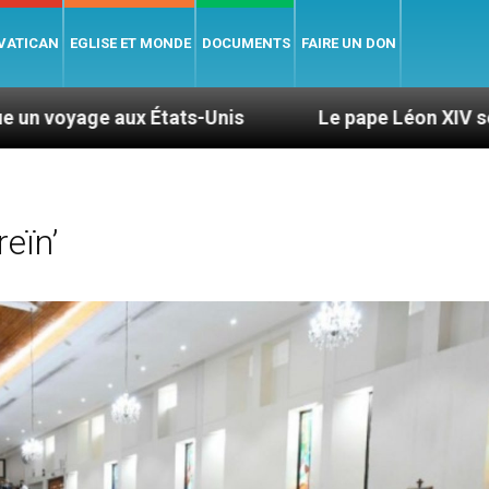
 VATICAN
EGLISE ET MONDE
DOCUMENTS
FAIRE UN DON
s-Unis
Le pape Léon XIV se rendra en Uruguay,
eïn’