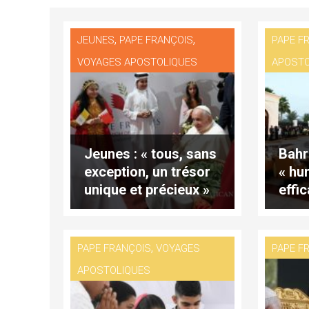
,
,
JEUNES
PAPE FRANÇOIS
PAPE F
VOYAGES APOSTOLIQUES
APOSTO
Jeunes : « tous, sans
Bahr
exception, un trésor
« hu
unique et précieux »
effi
croy
,
PAPE FRANÇOIS
VOYAGES
PAPE F
APOSTOLIQUES