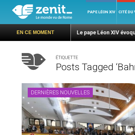
PAPE LÉON XIV
CITÉ DU
ga
Le pape Léon XIV évoque un voyage aux État
EN CE MOMENT
ÉTIQUETTE
Posts Tagged ‘Bahr
DERNIÈRES NOUVELLES