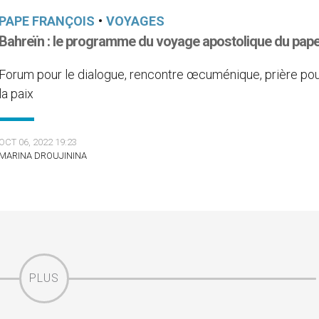
PAPE FRANÇOIS
•
VOYAGES
Bahreïn : le programme du voyage apostolique du pap
Forum pour le dialogue, rencontre œcuménique, prière po
la paix
OCT 06, 2022 19:23
MARINA DROUJININA
PLUS