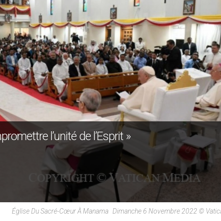
romettre l’unité de l’Esprit »
Église Du Sacré-Cœur À Manama Dimanche 6 Novembre 2022 © Vatic