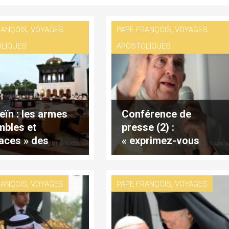
,
,
RANÇOIS
VOYAGES
PAPE FRANÇOIS
VOYAGES
LIQUES
APOSTOLIQUES
eïn : les armes
Conférence de
mbles et
presse (2) :
caces » des
« exprimez-vous
ants
contre la guerre,
luttez contre la
guerre »
,
,
RANÇOIS
VOYAGES
PAPE FRANÇOIS
VOYAGES