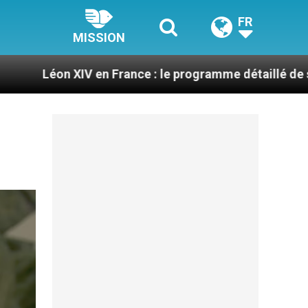
FR
MISSION
V en France : le programme détaillé de sa visite en se