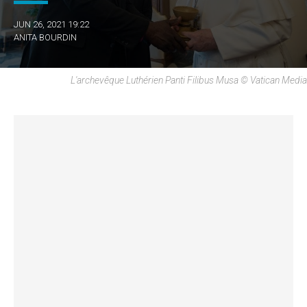
JUN 26, 2021 19:22
ANITA BOURDIN
L'archevêque Luthérien Panti Filibus Musa © Vatican Media