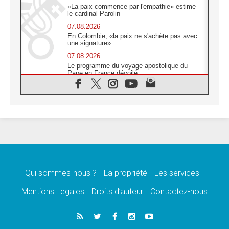
«La paix commence par l'empathie» estime
le cardinal Parolin
07.08.2026
En Colombie, «la paix ne s'achète pas avec
une signature»
07.08.2026
Le programme du voyage apostolique du
Pape en France dévoilé
07.08.2026
1ère Conférence continentale sur l'éducation
catholique en Afrique
07.08.2026
Un logo symbolique pour la venue du Pape
en France
07.08.2026
Cardinal Rossi: «La venue du Pape Léon en
Argentine est un hommage à François»
Qui sommes-nous ?
La propriété
Les services
07.08.2026
Hiroshima et Nagasaki, 81 ans après,
Mentions Legales
Droits d’auteur
Contactez-nous
lancement des «dix jours de prière pour la
paix»
06.08.2026
Préparatifs des JMJ 2027 à Séoul: «c'est
passionnant et l'impatience est immense!»