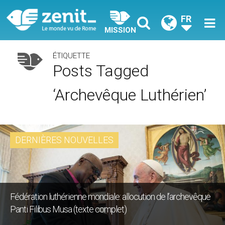
FR
MISSION
ÉTIQUETTE
Posts Tagged
‘archevêque Luthérien’
DERNIÈRES NOUVELLES
Fédération luthérienne mondiale: allocution de l’archevêque
Panti Filibus Musa (texte complet)