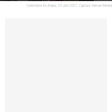
Catéchèse En Arabe, 23 Juin 2021, Capture Vatican Media