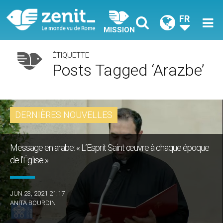
FR
MISSION
ÉTIQUETTE
Posts Tagged ‘arazbe’
DERNIÈRES NOUVELLES
Message en arabe: « L’Esprit Saint œuvre à chaque époque
de l’Église »
JUN 23, 2021 21:17
ANITA BOURDIN