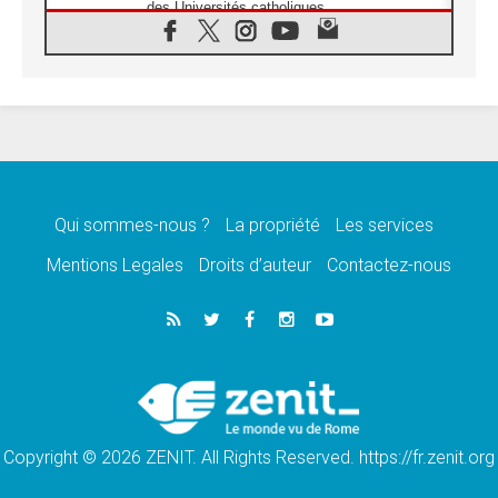
des Universités catholiques
08.08.2026
Signis 2026, donner la parole aux religieuses
catholiques
08.08.2026
Au Bangladesh, l'Église accompagne les
Dalits sur le chemin de la dignité
07.08.2026
Philippines: le vicariat apostolique de
Calapan devient un diocèse
Qui sommes-nous ?
La propriété
Les services
07.08.2026
Congo-Brazzaville: le 15 août, entre solennité
Mentions Legales
Droits d’auteur
Contactez-nous
de l'Assomption et mémoire nationale
07.08.2026
«La paix commence par l'empathie» estime
le cardinal Parolin
07.08.2026
En Colombie, «la paix ne s'achète pas avec
une signature»
Copyright © 2026 ZENIT. All Rights Reserved. https://fr.zenit.org