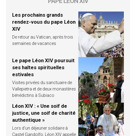
PAPE LÉON XIV
Les prochains grands
rendez-vous du pape Léon
XIV
De retour au Vatican, après trois
semaines de vacances
Le pape Léon XIV poursuit
ses haltes spirituelles
estivales
Visites privées du sanctuaire de
Vallepietra et de deux monastères
bénédictins à Subiaco
Léon XIV : « Une soif de
justice, une soif de charité
authentique »
Lors d’un déjeuner solidaire à
Castel Gandolfo, Léon XIV appelle