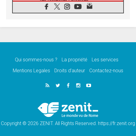
des Universités catholiques
08.08.2026
Signis 2026, donner la parole aux religieuses
catholiques
08.08.2026
Au Bangladesh, l'Église accompagne les
Dalits sur le chemin de la dignité
07.08.2026
Philippines: le vicariat apostolique de
Calapan devient un diocèse
Qui sommes-nous ?
La propriété
Les services
07.08.2026
Congo-Brazzaville: le 15 août, entre solennité
Mentions Legales
Droits d’auteur
Contactez-nous
de l'Assomption et mémoire nationale
07.08.2026
«La paix commence par l'empathie» estime
le cardinal Parolin
07.08.2026
En Colombie, «la paix ne s'achète pas avec
une signature»
Copyright © 2026 ZENIT. All Rights Reserved. https://fr.zenit.org