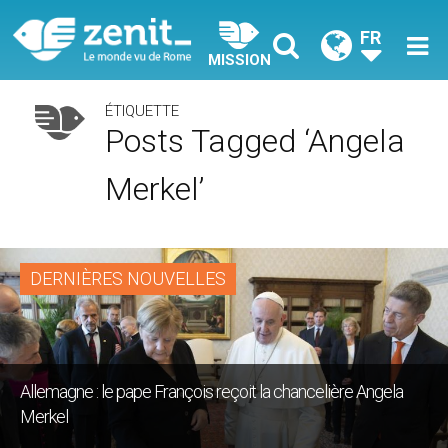
FR
MISSION
ÉTIQUETTE
Posts Tagged ‘Angela
Merkel’
DERNIÈRES NOUVELLES
Allemagne : le pape François reçoit la chancelière Angela
Merkel